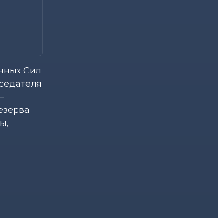
енных Сил
дседателя
–
езерва
ы,