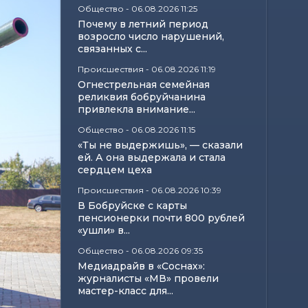
Общество
-
06.08.2026 11:25
Почему в летний период
возросло число нарушений,
связанных с...
Происшествия
-
06.08.2026 11:19
Огнестрельная семейная
реликвия бобруйчанина
привлекла внимание...
Общество
-
06.08.2026 11:15
«Ты не выдержишь», — сказали
ей. А она выдержала и стала
сердцем цеха
Происшествия
-
06.08.2026 10:39
В Бобруйске с карты
пенсионерки почти 800 рублей
«ушли» в...
Общество
-
06.08.2026 09:35
Медиадрайв в «Соснах»:
журналисты «МВ» провели
мастер-класс для...