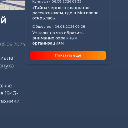
Культура
-
06.08.2026 09:35
«Тайна черного квадрата»:
рассказываем, где в Могилеве
ой
открылась...
Общество
-
06.08.2026 09:08
Узнали, на что обратить
внимание охранным
организациям
05.09.2024
Калейдоскоп
-
06.08.2026 06:30
Показать ещё
риала
Энергия 7 августа: где найти
вдохновение и как не
ануха
растратить силы...
Происшествия
-
05.08.2026 17:41
В Бобруйске 13-летний
ержке
велосипедист попал под колеса
в 1943-
Audi
техники.
Общество
-
05.08.2026 16:27
Когда можно собирать
бруснику и клюкву на
Могилевщине: опубликованы...