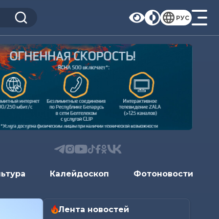
РУС
льтура
Калейдоскоп
Фотоновости
Лента новостей