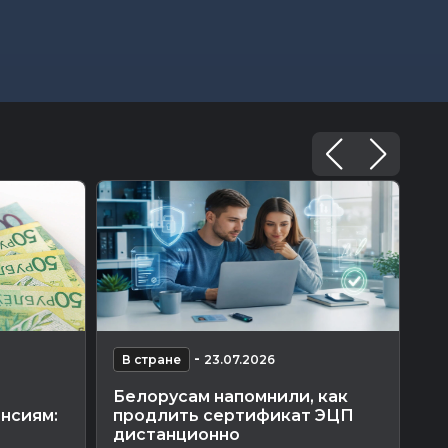
-
В стране
23.07.2026
В
Белорусам напомнили, как
Ср
енсиям:
продлить сертификат ЭЦП
о
дистанционно
ла