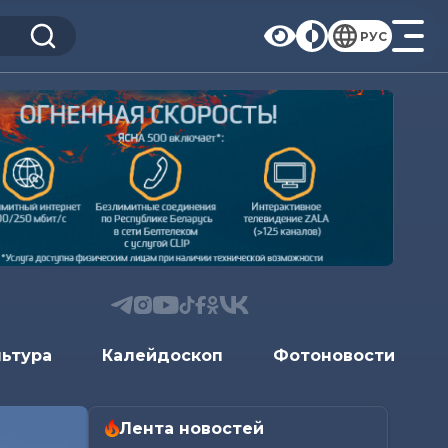
РУС
льтура
Калейдоскоп
Фотоновости
Лента новостей