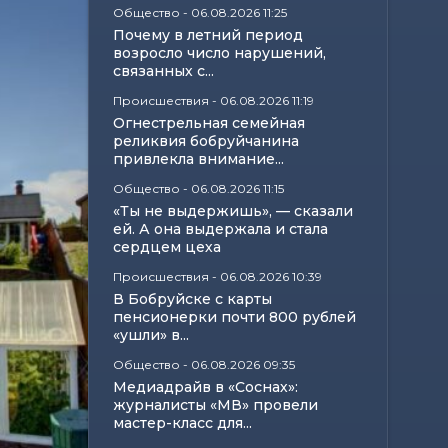
Общество
-
06.08.2026 11:25
Почему в летний период
возросло число нарушений,
связанных с...
Происшествия
-
06.08.2026 11:19
Огнестрельная семейная
реликвия бобруйчанина
привлекла внимание...
Общество
-
06.08.2026 11:15
«Ты не выдержишь», — сказали
ей. А она выдержала и стала
сердцем цеха
Происшествия
-
06.08.2026 10:39
В Бобруйске с карты
пенсионерки почти 800 рублей
«ушли» в...
Общество
-
06.08.2026 09:35
Медиадрайв в «Соснах»:
журналисты «МВ» провели
мастер-класс для...