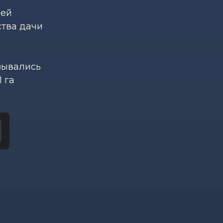
щей
ства дачи
зывались
 га