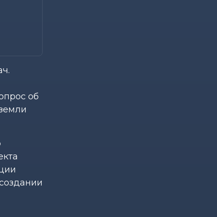
ч.
опрос об
 земли
р
екта
пции
 создании