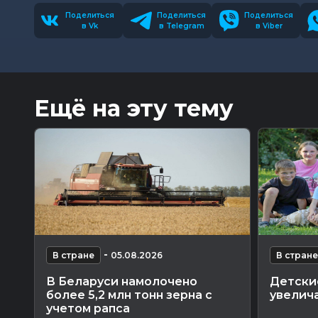
Поделиться
Поделиться
Поделиться
в Vk
в Telegram
в Viber
Ещё на эту тему
-
В стране
05.08.2026
В стране
В Беларуси намолочено
Детски
более 5,2 млн тонн зерна с
увелича
учетом рапса