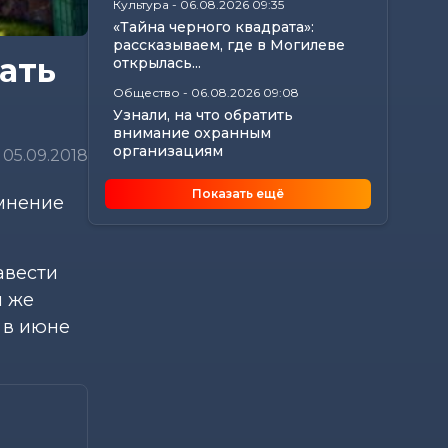
Культура
-
06.08.2026 09:35
«Тайна черного квадрата»:
рассказываем, где в Могилеве
ать
открылась...
Общество
-
06.08.2026 09:08
Узнали, на что обратить
внимание охранным
организациям
05.09.2018
Калейдоскоп
-
06.08.2026 06:30
Показать ещё
 мнение
Энергия 7 августа: где найти
вдохновение и как не
растратить силы...
Происшествия
-
05.08.2026 17:41
авести
В Бобруйске 13-летний
я же
велосипедист попал под колеса
 в июне
Audi
Общество
-
05.08.2026 16:27
Когда можно собирать
бруснику и клюкву на
Могилевщине: опубликованы...