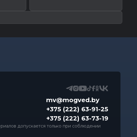
ам
mv@mogved.by
+375 (222) 63-91-25
+375 (222) 63-73-19
риалов допускается только при соблюдении