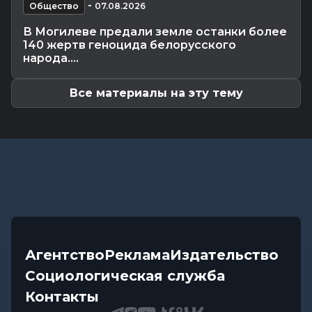
Экономика
-
07.08.2026 14:16
-
Общество
07.08.2026
Передовиков жатвы чествовали в
В Могилеве предали земле останки более
Костюковичском районе
140 жертв геноцида белорусского
Общество
-
07.08.2026 13:46
народа....
В УСК по Могилевской области — новый
начальник
Все материалы на эту тему
Агентство
Реклама
Издательство
Социологическая служба
Контакты