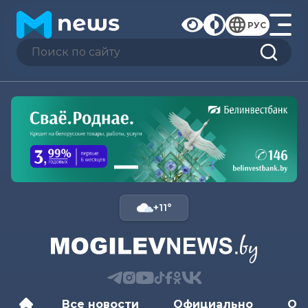
РУС
+11°
Все новости
Официально
Об