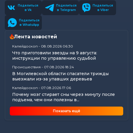
Поделиться
Поделиться
Поделиться
в Vk
в Telegram
в Viber
Поделиться
в WhatsApp
Лента новостей
Калейдоскоп
-
08.08.2026 06:30
Что приготовили звезды на 9 августа:
инструкции по управлению судьбой
Происшествия
-
07.08.2026 18:24
В Могилевской области спасатели трижды
выезжали из-за упавших деревьев
Калейдоскоп
-
07.08.2026 17:06
Почему мозг стирает сны через минуту после
подъема, чем они полезны в...
Экономика
-
07.08.2026 16:14
Показать ещё
Чем обернулась незаконная минимизация
налоговых обязательств для...
Все новости
-
07.08.2026 15:07