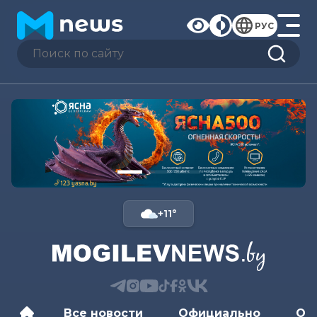
РУС
+11°
Все новости
Официально
Об