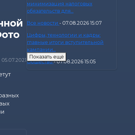
минимизация налоговых
обязательств для...
нной
Все новости
-
07.08.2026 15:07
Фото
Цифры, технологии и кадры:
главные итоги вступительной
кампании...
Показать ещё
05.07.2021
Общество
-
07.08.2026 15:05
В Могилеве предали земле
етут
останки более 140 жертв
геноцида...
разных
Общество
-
07.08.2026 15:00
рвых
ии
Погода 8 августа в Могилевской
области: не выше +24°С,
порывистый...