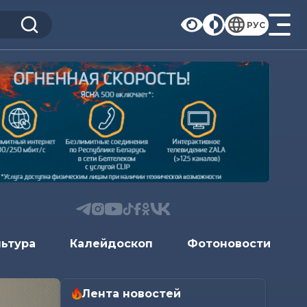
РУС
льтура
Калейдоскоп
Фотоновости
Лента новостей