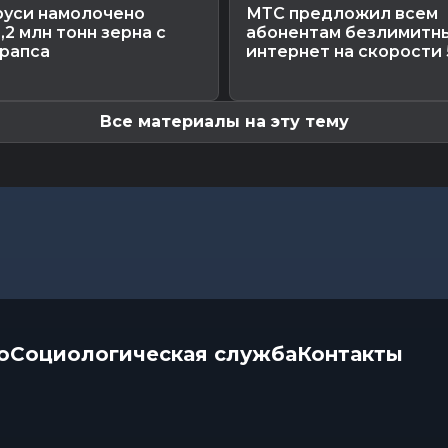
руси намолочено
МТС предложил всем
,2 млн тонн зерна с
абонентам безлимитн
 рапса
интернет на скорости
Все материалы на эту тему
о
Социологическая служба
Контакты