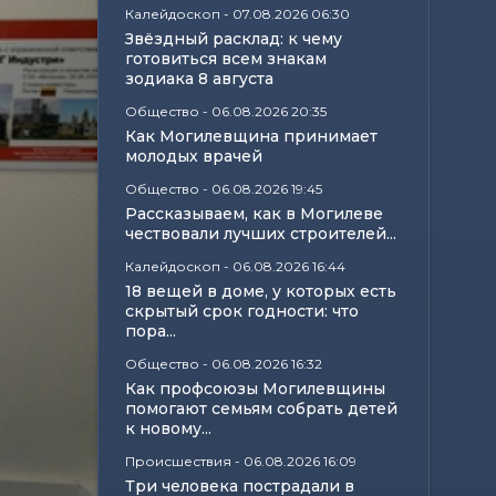
Калейдоскоп
-
07.08.2026 06:30
Звёздный расклад: к чему
готовиться всем знакам
зодиака 8 августа
Общество
-
06.08.2026 20:35
Как Могилевщина принимает
молодых врачей
Общество
-
06.08.2026 19:45
Рассказываем, как в Могилеве
чествовали лучших строителей...
Калейдоскоп
-
06.08.2026 16:44
18 вещей в доме, у которых есть
скрытый срок годности: что
пора...
Общество
-
06.08.2026 16:32
Как профсоюзы Могилевщины
помогают семьям собрать детей
к новому...
Происшествия
-
06.08.2026 16:09
Три человека пострадали в