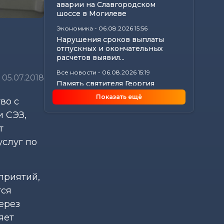
аварии на Славгородском
шоссе в Могилеве
Экономика
-
06.08.2026 15:56
Нарушения сроков выплаты
отпускных и окончательных
расчетов выявил...
Все новости
-
06.08.2026 15:19
05.07.2018
Память святителя Георгия
Конисского почтили в
Показать ещё
во с
Могилеве
 СЭЗ,
Общество
-
06.08.2026 15:00
Погода 7 августа в Могилевской
т
области: ливни, град,
слуг по
шквалистый...
Происшествия
-
06.08.2026 14:07
В Славгородском районе
приятий,
механизатор похитил с
трактора около 100...
тся
ерез
яет