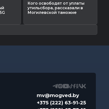
Кого освободят от уплаты
По
ый
утильсбора, рассказали в
уб
 5G
Могилевской таможне
«М
mv@mogved.by
+375 (222) 63-91-25