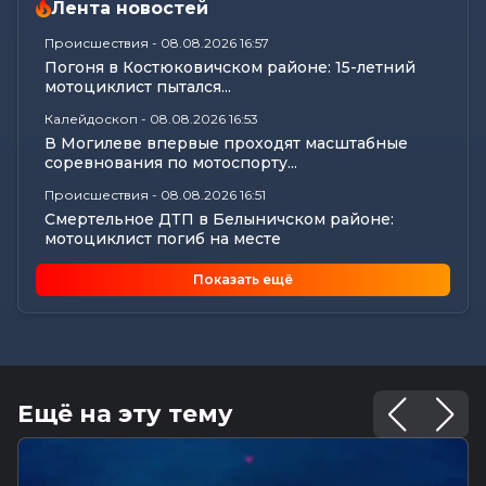
Лента новостей
Происшествия
-
08.08.2026 16:57
Погоня в Костюковичском районе: 15-летний
мотоциклист пытался...
Калейдоскоп
-
08.08.2026 16:53
В Могилеве впервые проходят масштабные
соревнования по мотоспорту...
Происшествия
-
08.08.2026 16:51
Смертельное ДТП в Белыничском районе:
мотоциклист погиб на месте
Общество
-
08.08.2026 15:00
Показать ещё
Погода 9 августа в Могилевской области: без
осадков и комфортные...
Видеоновости
-
08.08.2026 10:04
Готовим вкусно | медальоны из говядины, салат
с баклажанами, заливной...
Ещё на эту тему
Калейдоскоп
-
08.08.2026 06:30
Что приготовили звезды на 9 августа:
инструкции по управлению судьбой