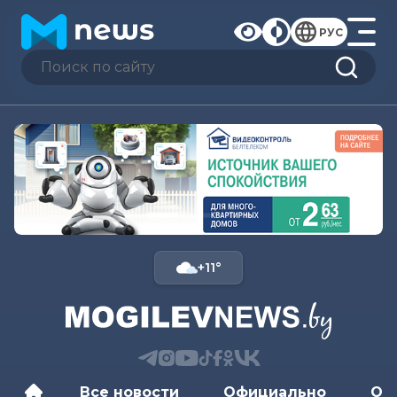
РУС
+11°
Все новости
Официально
Об