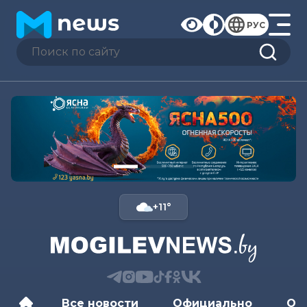
РУС
+11°
Все новости
Официально
Об