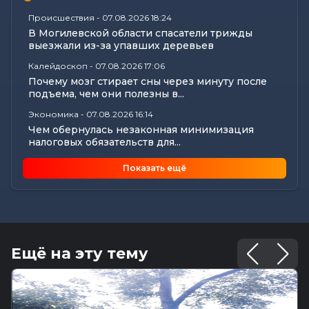
Происшествия
-
07.08.2026 18:24
В Могилевской области спасатели трижды
выезжали из-за упавших деревьев
Калейдоскоп
-
07.08.2026 17:06
Почему мозг стирает сны через минуту после
подъема, чем они полезны в...
Экономика
-
07.08.2026 16:14
Чем обернулась незаконная минимизация
налоговых обязательств для...
Все новости
-
07.08.2026 15:07
Показать ещё
Цифры, технологии и кадры: главные итоги
вступительной кампании...
Общество
-
07.08.2026 15:05
В Могилеве предали земле останки более 140
жертв геноцида...
Ещё на эту тему
Общество
-
07.08.2026 15:00
Погода 8 августа в Могилевской области: не
выше +24°С, порывистый...
Общество
-
07.08.2026 14:32