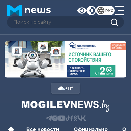
РУС
+11°
Все новости
Официально
Об