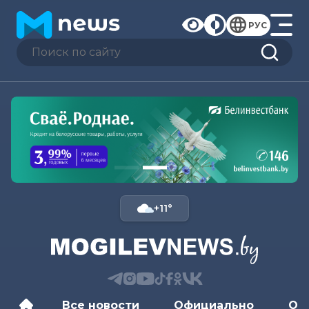
РУС
+11°
Все новости
Официально
Об