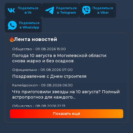
Поделиться
Поделиться
Поделиться
в Vk
в Telegram
в Viber
Поделиться
в WhatsApp
Лента новостей
Общество
-
09.08.2026 15:00
Погода 10 августа в Могилевской области:
снова жарко и без осадков
Официально
-
09.08.2026 07:00
Поздравление с Днем строителя
Калейдоскоп
-
09.08.2026 06:30
Что приготовили звезды на 10 августа? Полный
астропрогноз для каждого...
Общество
-
08.08.2026 22:13
Как Шклов отметил «День огурца»
Показать ещё
Происшествия
-
08.08.2026 16:57
Погоня в Костюковичском районе: 15-летний