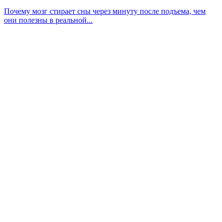
Почему мозг стирает сны через минуту после подъема, чем
они полезны в реальной...