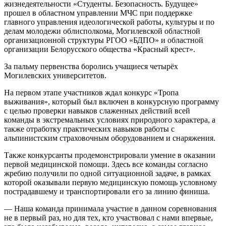
жизнедеятельности «Студенты. Безопасность. Будущее»
прошел в областном управлении МЧС при поддержке
главного управления идеологической работы, культуры и по
делам молодежи облисполкома, Могилевской областной
организационной структуры РГОО «БДПО» и областной
организации Белорусского общества «Красный крест».
За пальму первенства боролись учащиеся четырёх
Могилевских университетов.
На первом этапе участников ждал конкурс «Тропа
выживания», который был включен в конкурсную программу
с целью проверки навыков слаженных действий всей
команды в экстремальных условиях природного характера, а
также отработку практических навыков работы с
альпинистским страховочным оборудованием и снаряжения.
Также конкурсанты продемонстрировали умение в оказании
первой медицинской помощи. Здесь все команды согласно
жребию получили по одной ситуационной задаче, в рамках
которой оказывали первую медицинскую помощь условному
пострадавшему и транспортировали его за линию финиша.
— Наша команда принимала участие в данном соревнования
не в первый раз, но для тех, кто участвовал с нами впервые,