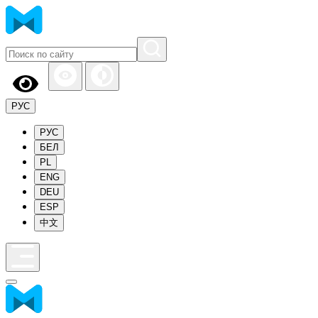
РУС
РУС
БЕЛ
PL
ENG
DEU
ESP
中文