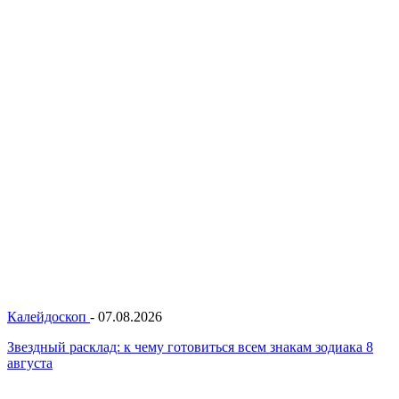
Калейдоскоп
-
07.08.2026
Звездный расклад: к чему готовиться всем знакам зодиака 8
августа