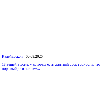
Калейдоскоп
-
06.08.2026
18 вещей в доме, у которых есть скрытый срок годности: что
пора выбросить и чем...