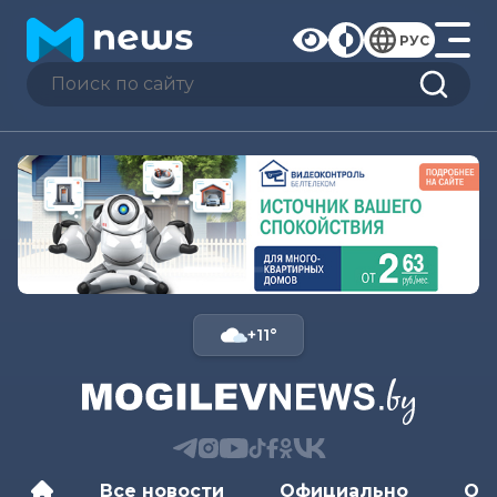
РУС
+11°
Все новости
Официально
Об