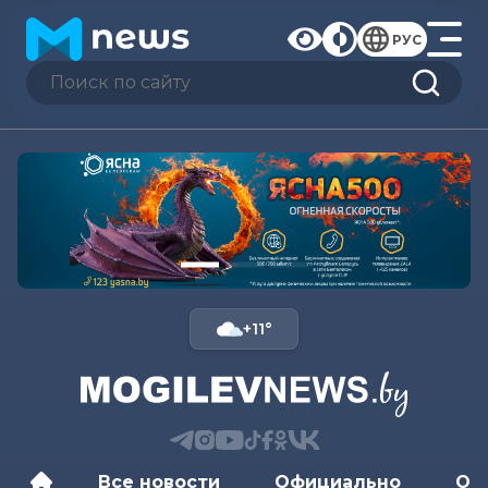
РУС
+11°
Все новости
Официально
Об