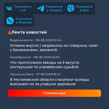
Поделиться
Поделиться
Поделиться
в Vk
в Telegram
в Viber
Поделиться
в WhatsApp
Лента новостей
Видеоновости
-
08.08.2026 10:04
Готовим вкусно | медальоны из говядины, салат
с баклажанами, заливной...
Калейдоскоп
-
08.08.2026 06:30
Что приготовили звезды на 9 августа:
инструкции по управлению судьбой
Происшествия
-
07.08.2026 18:24
В Могилевской области спасатели трижды
выезжали из-за упавших деревьев
Калейдоскоп
-
07.08.2026 17:06
Показать ещё
Почему мозг стирает сны через минуту после
подъема, чем они полезны в...
Экономика
-
07.08.2026 16:14