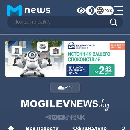
РУС
+11°
Все новости
Официально
Об