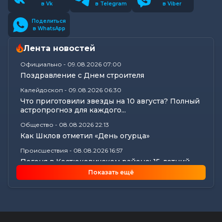
в Vk
в Telegram
в Viber
Поделиться
в WhatsApp
Лента новостей
Официально
-
09.08.2026 07:00
Поздравление с Днем строителя
Калейдоскоп
-
09.08.2026 06:30
Что приготовили звезды на 10 августа? Полный
астропрогноз для каждого...
Общество
-
08.08.2026 22:13
Как Шклов отметил «День огурца»
Происшествия
-
08.08.2026 16:57
Погоня в Костюковичском районе: 15-летний
мотоциклист пытался...
Показать ещё
Калейдоскоп
-
08.08.2026 16:53
В Могилеве впервые проходят масштабные
соревнования по мотоспорту...
Происшествия
-
08.08.2026 16:51