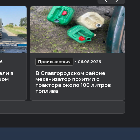
-
26
Происшествия
06.08.2026
П
али в
В Славгородском районе
Ог
ком
механизатор похитил с
ре
трактора около 100 литров
пр
топлива
ми