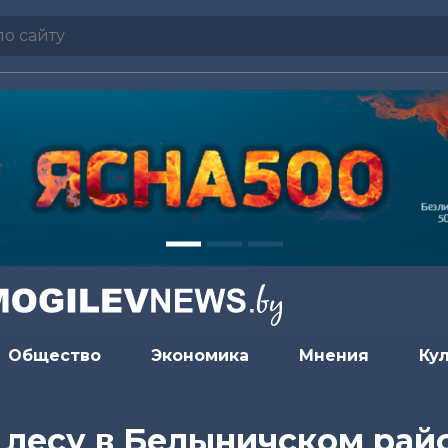
Общество
Экономика
Мнения
Ку
 лесу в Белыничском рай