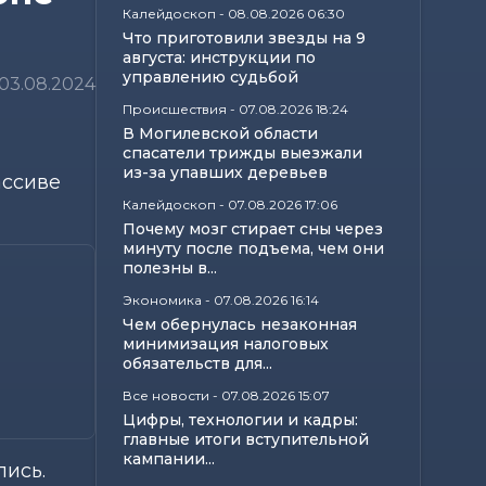
Калейдоскоп
-
08.08.2026 06:30
Что приготовили звезды на 9
августа: инструкции по
управлению судьбой
03.08.2024
Происшествия
-
07.08.2026 18:24
В Могилевской области
спасатели трижды выезжали
из-за упавших деревьев
ассиве
Калейдоскоп
-
07.08.2026 17:06
Почему мозг стирает сны через
минуту после подъема, чем они
полезны в...
Экономика
-
07.08.2026 16:14
Чем обернулась незаконная
минимизация налоговых
обязательств для...
Все новости
-
07.08.2026 15:07
Цифры, технологии и кадры:
главные итоги вступительной
кампании...
лись.