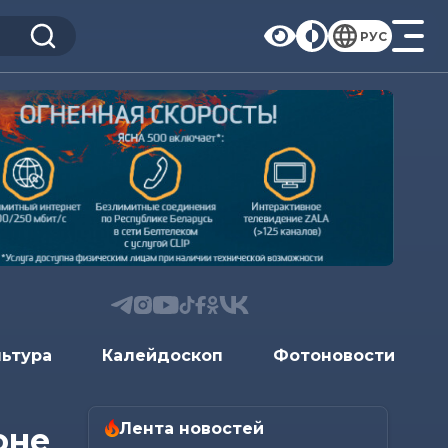
РУС
льтура
Калейдоскоп
Фотоновости
Лента новостей
оне