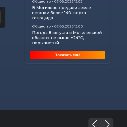
Общество
-
07.08.2026 15:05
В Могилеве предали земле
останки более 140 жертв
геноцида...
Общество
-
07.08.2026 15:00
Погода 8 августа в Могилевской
области: не выше +24°С,
порывистый...
Общество
-
07.08.2026 14:32
Показать ещё
Какие ограничения действуют
на водоемах Могилевщины,
рассказали...
Экономика
-
07.08.2026 14:16
Передовиков жатвы чествовали
в Костюковичском районе
Общество
-
07.08.2026 13:46
В УСК по Могилевской области
— новый начальник