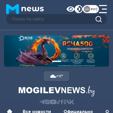
РУС
+11°
Все новости
Официально
Об