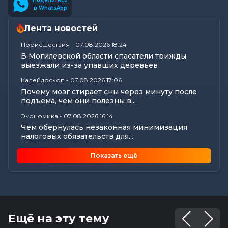
Поделиться
в WhatsApp
Лента новостей
Происшествия
-
07.08.2026 18:24
В Могилевской области спасатели трижды
выезжали из-за упавших деревьев
Калейдоскоп
-
07.08.2026 17:06
Почему мозг стирает сны через минуту после
подъема, чем они полезны в...
Экономика
-
07.08.2026 16:14
Чем обернулась незаконная минимизация
налоговых обязательств для...
Все новости
-
07.08.2026 15:07
Показать ещё
Цифры, технологии и кадры: главные итоги
вступительной кампании...
Общество
-
07.08.2026 15:05
В Могилеве предали земле останки более 140
жертв геноцида...
Ещё на эту тему
Общество
-
07.08.2026 15:00