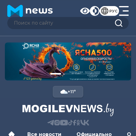
РУС
+11°
Все новости
Официально
Об