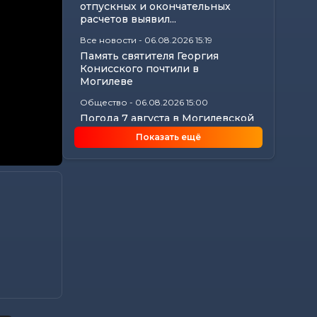
отпускных и окончательных
расчетов выявил...
Все новости
-
06.08.2026 15:19
Память святителя Георгия
Конисского почтили в
Могилеве
Общество
-
06.08.2026 15:00
Погода 7 августа в Могилевской
области: ливни, град,
Показать ещё
шквалистый...
Происшествия
-
06.08.2026 14:07
В Славгородском районе
механизатор похитил с
трактора около 100...
Общество
-
06.08.2026 13:32
Как не стать жертвой жары и
какие сюрпризы готовит
погода до конца...