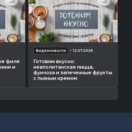
-
6
Видеоновости
12.07.2026
В
ое филе
Готовим вкусно:
Дн
кини и
неаполитанская пицца,
Па
фунчоза и запеченные фрукты
и
с пьяным кремом