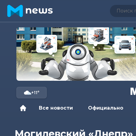
+11°
Все новости
Официально
Могилевский «Днепр» п