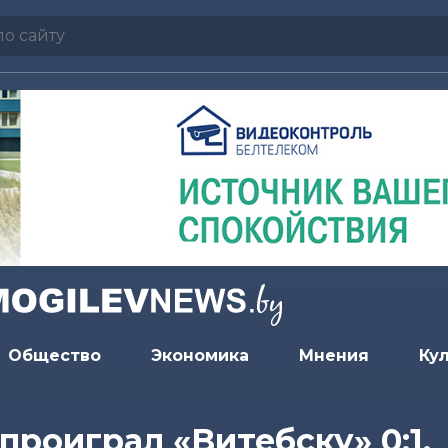
Общество
Экономика
Мнения
Ку
роиграл «Витебску» 0:1.