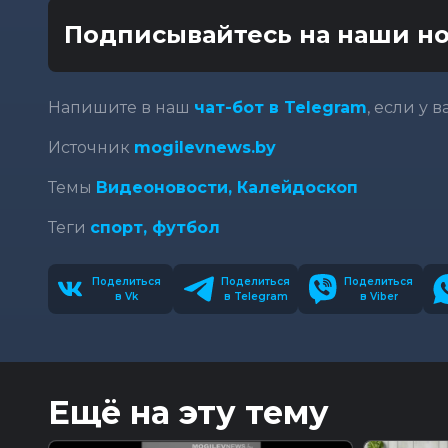
Подписывайтесь на наши но
Напишите в наш
чат-бот в Telegram
, если у 
Источник
mogilevnews.by
Темы
Видеоновости,
Калейдоскоп
Теги
спорт, футбол
Поделиться
Поделиться
Поделиться
в Vk
в Telegram
в Viber
Ещё на эту тему