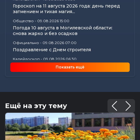
Гороскоп на 11 августа 2026 года: день перед
затмением и тихая магия...
Общество
-
09.08.2026 15:00
Погода 10 августа в Могилевской области:
снова жарко и без осадков
Официально
-
09.08.2026 07:00
Поздравление с Днем строителя
Калейдоскоп
-
09.08.2026 06:30
Что приготовили звезды на 10 августа? Полный
Показать ещё
астропрогноз для каждого...
Общество
-
08.08.2026 22:13
Как Шклов отметил «День огурца»
Происшествия
-
08.08.2026 16:57
Погоня в Костюковичском районе: 15-летний
Ещё на эту тему
мотоциклист пытался...
Калейдоскоп
-
08.08.2026 16:53
В Могилеве впервые проходят масштабные
соревнования по мотоспорту...