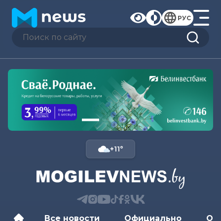
РУС
+11°
Все новости
Официально
Об