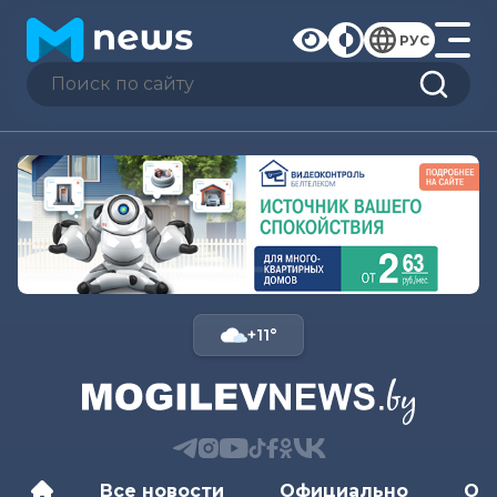
РУС
+11°
Все новости
Официально
Об