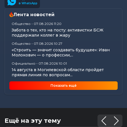
в WhatsApp
Лента новостей
Общество
-
07.08.2026 11:20
Забота о тех, кто на посту: активистки БСЖ
поддержали коллег в жару
Общество
-
07.08.2026 10:27
«Строить — значит создавать будущее»: Иван
Молокович — о профессии,...
Официально
-
07.08.2026 10:01
14 августа в Могилевской области пройдет
прямая линия по вопросам...
Общество
-
07.08.2026 08:57
Показать ещё
Узнали, как профсоюзы Могилевщины
поддерживают семьи и детские...
Общество
-
07.08.2026 08:41
25 лет на страже здорового питания: у «Диеты»
— юбилей
Ещё на эту тему
Калейдоскоп
-
07.08.2026 06:30