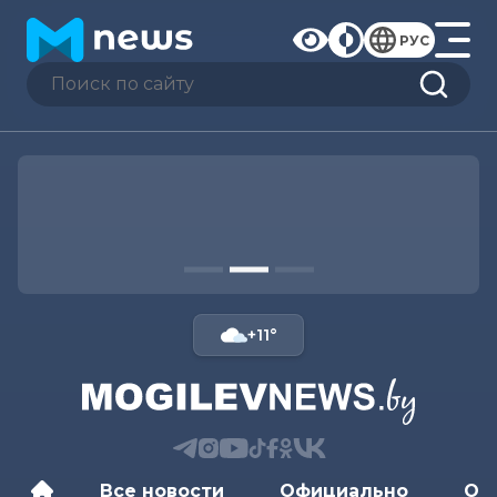
РУС
+11°
Все новости
Официально
Об