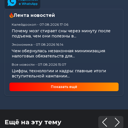
в WhatsApp
Лента новостей
Калейдоскоп
-
07.08.2026 17:06
Почему мозг стирает сны через минуту после
подъема, чем они полезны в...
Экономика
-
07.08.2026 16:14
Чем обернулась незаконная минимизация
налоговых обязательств для...
Все новости
-
07.08.2026 15:07
Цифры, технологии и кадры: главные итоги
вступительной кампании...
Общество
-
07.08.2026 15:05
Показать ещё
В Могилеве предали земле останки более 140
жертв геноцида...
Общество
-
07.08.2026 15:00
Погода 8 августа в Могилевской области: не
выше +24°С, порывистый...
Ещё на эту тему
Общество
-
07.08.2026 14:32