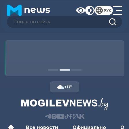
РУС
+11°
Все новости
Официально
Об