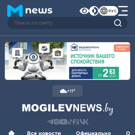
РУС
+11°
Все новости
Официально
Об