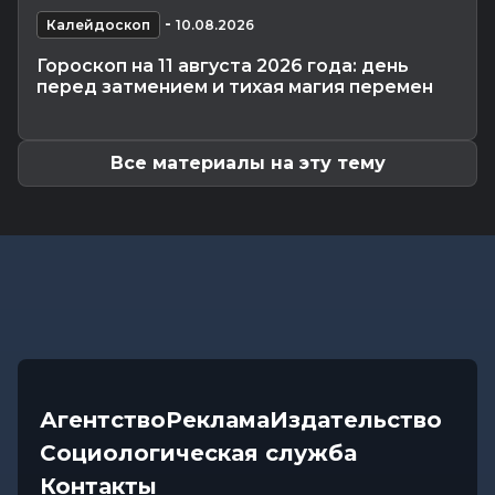
Смертельное ДТП в Белыничском районе:
-
мотоциклист погиб на месте
Калейдоскоп
10.08.2026
Общество
-
08.08.2026 15:00
Гороскоп на 11 августа 2026 года: день
Погода 9 августа в Могилевской области: без
перед затмением и тихая магия перемен
осадков и комфортные...
Все материалы на эту тему
Агентство
Реклама
Издательство
Социологическая служба
Контакты