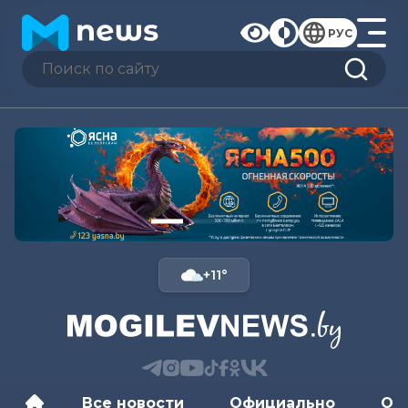
РУС
+11°
Все новости
Официально
Об