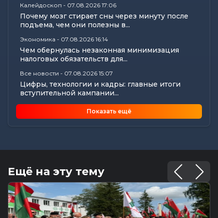
Калейдоскоп
-
07.08.2026 17:06
Почему мозг стирает сны через минуту после
подъема, чем они полезны в...
Экономика
-
07.08.2026 16:14
Чем обернулась незаконная минимизация
налоговых обязательств для...
Все новости
-
07.08.2026 15:07
Цифры, технологии и кадры: главные итоги
вступительной кампании...
Общество
-
07.08.2026 15:05
Показать ещё
В Могилеве предали земле останки более 140
жертв геноцида...
Общество
-
07.08.2026 15:00
Погода 8 августа в Могилевской области: не
выше +24°С, порывистый...
Ещё на эту тему
Общество
-
07.08.2026 14:32
Какие ограничения действуют на водоемах
Могилевщины, рассказали...
Экономика
-
07.08.2026 14:16