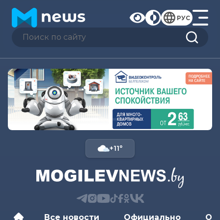
РУС
+11°
Все новости
Официально
Об