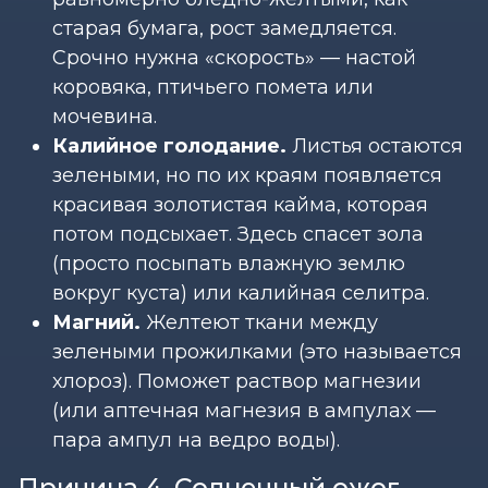
старая бумага, рост замедляется.
Срочно нужна «скорость» — настой
коровяка, птичьего помета или
мочевина.
Калийное голодание.
Листья остаются
зелеными, но по их краям появляется
красивая золотистая кайма, которая
потом подсыхает. Здесь спасет зола
(просто посыпать влажную землю
вокруг куста) или калийная селитра.
Магний.
Желтеют ткани между
зелеными прожилками (это называется
хлороз). Поможет раствор магнезии
(или аптечная магнезия в ампулах —
пара ампул на ведро воды).
Причина 4. Солнечный ожог