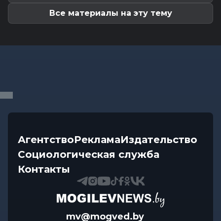
Видеоновости
-
08.08.2026 10:04
Все материалы на эту тему
Готовим вкусно | медальоны из говядины, салат
с баклажанами, заливной...
Калейдоскоп
-
08.08.2026 06:30
Что приготовили звезды на 9 августа:
инструкции по управлению судьбой
Главное
-
07.08.2026 20:30
От автолавок до цен на продукты: Лукашенко
обозначил проблемы...
Агентство
Реклама
Издательство
Социологическая служба
Контакты
mv@mogved.by