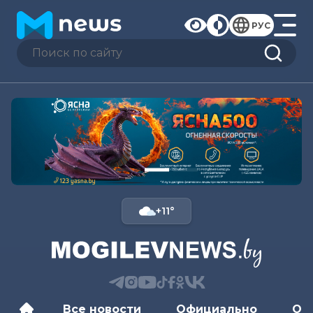
РУС
+11°
Все новости
Официально
Об