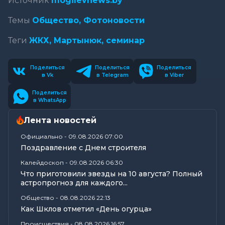
Источник
mogilevnews.by
Темы
Общество,
Фотоновости
Теги
ЖКХ,
Мартынюк,
семинар
Поделиться
Поделиться
Поделиться
в Vk
в Telegram
в Viber
Поделиться
в WhatsApp
Лента новостей
Официально
-
09.08.2026 07:00
Поздравление с Днем строителя
Калейдоскоп
-
09.08.2026 06:30
Что приготовили звезды на 10 августа? Полный
астропрогноз для каждого...
Общество
-
08.08.2026 22:13
Как Шклов отметил «День огурца»
Происшествия
-
08.08.2026 16:57