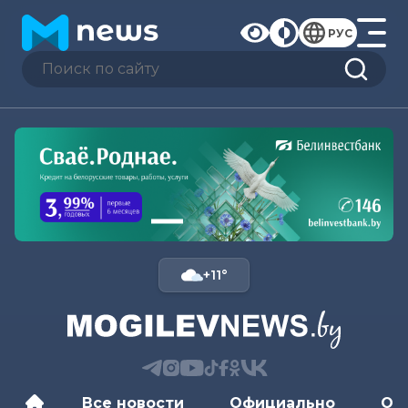
РУС
+11°
Все новости
Официально
Об