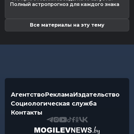
От автолавок до цен на продукты: Лукашенко
Полный астропрогноз для каждого знака
обозначил проблемы...
Все материалы на эту тему
Агентство
Реклама
Издательство
Социологическая служба
Контакты