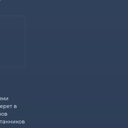
ими
ерет в
ров
итанников