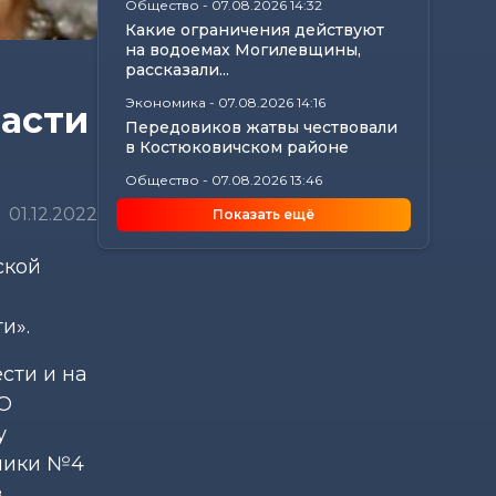
Общество
-
07.08.2026 14:32
Какие ограничения действуют
на водоемах Могилевщины,
рассказали...
Экономика
-
07.08.2026 14:16
ласти
Передовиков жатвы чествовали
в Костюковичском районе
Общество
-
07.08.2026 13:46
В УСК по Могилевской области
01.12.2022
Показать ещё
— новый начальник
Происшествия
-
07.08.2026 12:43
ской
В Могилевском районе
мужчина угнал чужой
автомобиль, чтобы покататься
и».
Общество
-
07.08.2026 12:34
сти и на
Погода на выходные в
Могилевской области:
ОО
комфортная летняя прохлада,...
у
ники №4
з