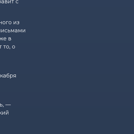
равит с
ного из
 письмами
же в
то, о
екабря
ь, —
кий