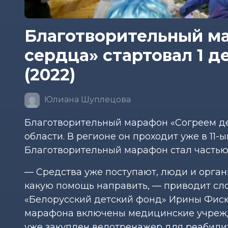
Благотворительный м
сердца» стартовал 1 д
(2022)
Юлиана Шуплецова
Благотворительный марафон «Согреем де
области. В регионе он проходит уже в 11-
Благотворительный марафон стал частью
— Средства уже поступают, люди и орган
какую помощь направить, — приводит сл
«Белорусский детский фонд» Ирины Фисю
марафона включены медицинские учрежд
уже закуплен велотренажер для реабилит