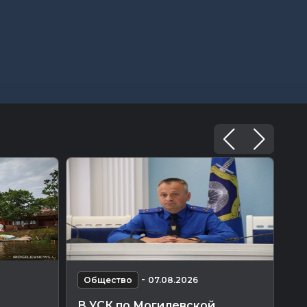
-
Общество
07.08.2026
О
В УСК по Могилевской
По