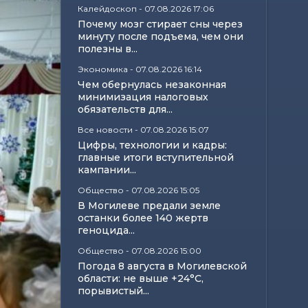
Калейдоскоп
-
07.08.2026 17:06
Почему мозг стирает сны через
минуту после подъема, чем они
полезны в...
Экономика
-
07.08.2026 16:14
Чем обернулась незаконная
минимизация налоговых
обязательств для...
Все новости
-
07.08.2026 15:07
Цифры, технологии и кадры:
главные итоги вступительной
кампании...
Общество
-
07.08.2026 15:05
В Могилеве предали земле
останки более 140 жертв
геноцида...
Общество
-
07.08.2026 15:00
Погода 8 августа в Могилевской
области: не выше +24°С,
порывистый...