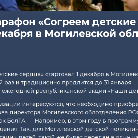
арафон «Согреем детские
екабря в Могилевской об
тские сердца» стартовал 1 декабря в Могилев
ый раз и традиционно продлится до 31 января.
 ежегодной республиканской акции «Наши дет
изации интересуются, что необходимо приобре
ова директора Могилевского облотделения Р
к БелТА. — Например, в этом году в программ
ения. Так, для Могилевской детской поликли
ации детей, такой же будет передан в один и