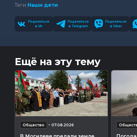
Теги
Наши дети
Поделиться
Поделиться
Поделиться
в Vk
в Telegram
в Viber
Ещё на эту тему
-
Общество
07.08.2026
Общест
В Могилеве предали земле
Погода 