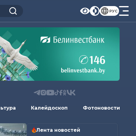
РУС
льтура
Калейдоскоп
Фотоновости
Лента новостей