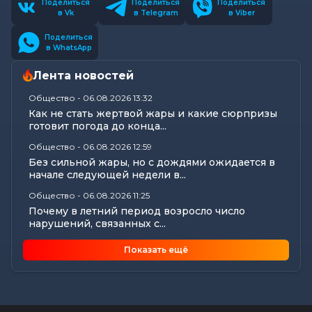
Поделиться
Поделиться
Поделиться
в Vk
в Telegram
в Viber
Поделиться
в WhatsApp
Лента новостей
Общество
-
06.08.2026 13:32
Как не стать жертвой жары и какие сюрпризы
готовит погода до конца...
Общество
-
06.08.2026 12:59
Без сильной жары, но с дождями ожидается в
начале следующей недели в...
Общество
-
06.08.2026 11:25
Почему в летний период возросло число
нарушений, связанных с...
Происшествия
-
06.08.2026 11:19
Показать ещё
Огнестрельная семейная реликвия
бобруйчанина привлекла внимание...
Общество
-
06.08.2026 11:15
«Ты не выдержишь», — сказали ей. А она