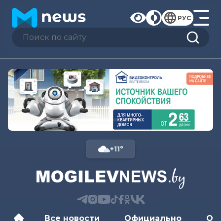
РУС
+11°
Все новости
Официально
Об