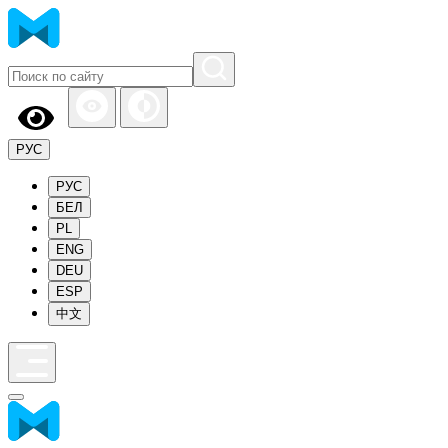
РУС
РУС
БЕЛ
PL
ENG
DEU
ESP
中文