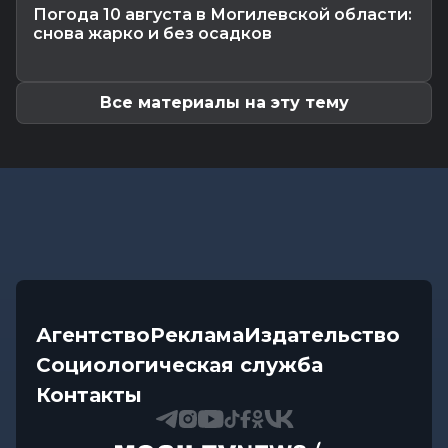
Калейдоскоп
-
08.08.2026 06:30
Погода 10 августа в Могилевской области:
Что приготовили звезды на 9 августа:
снова жарко и без осадков
инструкции по управлению судьбой
Все материалы на эту тему
Агентство
Реклама
Издательство
Социологическая служба
Контакты