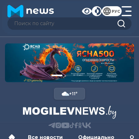
РУС
+11°
Все новости
Официально
Об