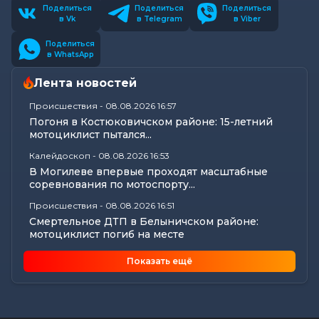
Поделиться
Поделиться
Поделиться
в Vk
в Telegram
в Viber
Поделиться
в WhatsApp
Лента новостей
Происшествия
-
08.08.2026 16:57
Погоня в Костюковичском районе: 15-летний
мотоциклист пытался...
Калейдоскоп
-
08.08.2026 16:53
В Могилеве впервые проходят масштабные
соревнования по мотоспорту...
Происшествия
-
08.08.2026 16:51
Смертельное ДТП в Белыничском районе:
мотоциклист погиб на месте
Общество
-
08.08.2026 15:00
Показать ещё
Погода 9 августа в Могилевской области: без
осадков и комфортные...
Видеоновости
-
08.08.2026 10:04