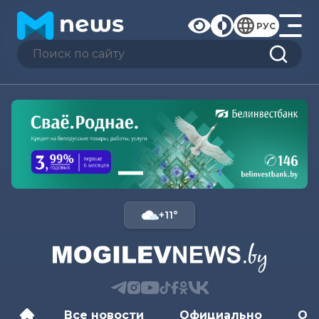
РУС
+11°
Все новости
Официально
Об