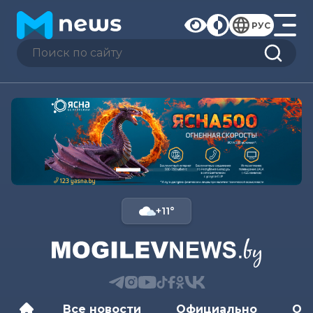
РУС
+11°
Все новости
Официально
Об