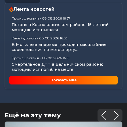
Лента новостей
Происшествия
-
08.08.2026 16:57
Погоня в Костюковичском районе: 15-летний
мотоциклист пытался...
Калейдоскоп
-
08.08.2026 16:53
В Могилеве впервые проходят масштабные
соревнования по мотоспорту...
Происшествия
-
08.08.2026 16:51
Смертельное ДТП в Белыничском районе:
мотоциклист погиб на месте
Общество
-
08.08.2026 15:00
Показать ещё
Погода 9 августа в Могилевской области: без
осадков и комфортные...
Видеоновости
-
08.08.2026 10:04
Готовим вкусно | медальоны из говядины, салат
с баклажанами, заливной...
Ещё на эту тему
Калейдоскоп
-
08.08.2026 06:30
Что приготовили звезды на 9 августа: