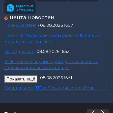
Поделиться
в WhatsApp
Лента новостей
Происшествия
-
08.08.2026 16:57
Погоня в Костюковичском районе: 15-летний
мотоциклист пытался...
Калейдоскоп
-
08.08.2026 16:53
В Могилеве впервые проходят масштабные
соревнования по мотоспорту...
Происшествия
-
08.08.2026 16:51
Показать ещё
Смертельное ДТП в Белыничском районе:
мотоциклист погиб на месте
Общество
-
08.08.2026 15:00