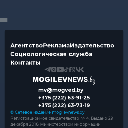
Калейдоскоп
-
07.08.2026 17:06
Почему мозг стирает сны через минуту после
подъема, чем они полезны в...
Экономика
-
07.08.2026 16:14
Агентство
Реклама
Издательство
Чем обернулась незаконная минимизация
Социологическая служба
налоговых обязательств для...
Контакты
mv@mogved.by
+375 (222) 63-91-25
+375 (222) 63-73-19
© Сетевое издание mogilevnews.by
Регистрационное свидетельство № 4. Выдано 29
декабря 2018 Министерством информации