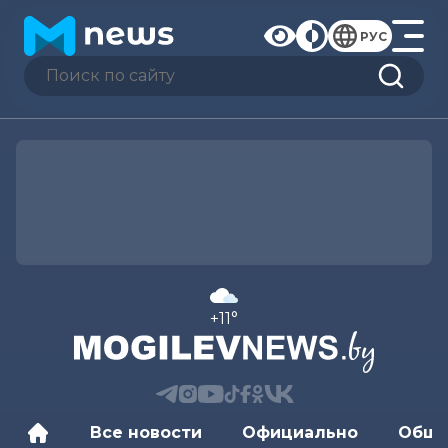
РУС
+11°
Все новости
Официально
Обще