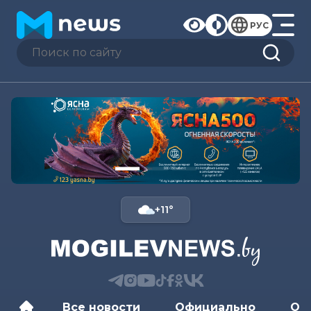
РУС
+11°
Все новости
Официально
Об