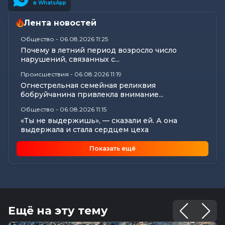
в WhatsApp
Лента новостей
Общество
-
06.08.2026 11:25
Почему в летний период возросло число
нарушений, связанных с...
Происшествия
-
06.08.2026 11:19
Огнестрельная семейная реликвия
бобруйчанина привлекла внимание...
Общество
-
06.08.2026 11:15
«Ты не выдержишь», — сказали ей. А она
выдержала и стала сердцем цеха
Происшествия
-
06.08.2026 10:39
Показать ещё
В Бобруйске с карты пенсионерки почти 800
рублей «ушли» в...
Общество
-
06.08.2026 09:35
Медиадрайв в «Соснах»: журналисты «МВ»
провели мастер-класс для...
Ещё на эту тему
Культура
-
06.08.2026 09:35