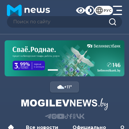
РУС
+11°
Все новости
Официально
Об