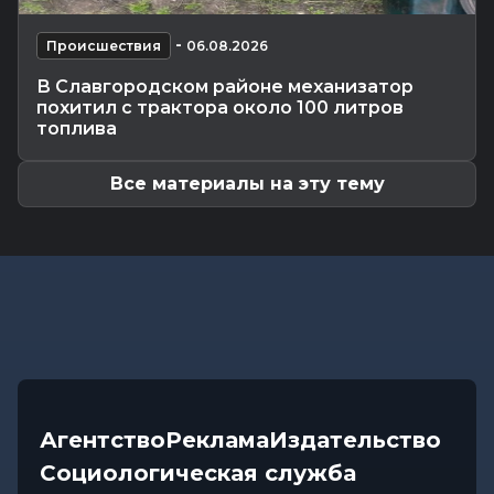
провели мастер-класс для...
Культура
-
06.08.2026 09:35
-
Происшествия
06.08.2026
«Тайна черного квадрата»: рассказываем, где в
В Славгородском районе механизатор
Могилеве открылась...
похитил с трактора около 100 литров
Общество
-
06.08.2026 09:08
топлива
Узнали, на что обратить внимание охранным
организациям
Все материалы на эту тему
Агентство
Реклама
Издательство
Социологическая служба