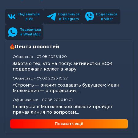
Поделиться
Поделиться
Поделиться
в Vk
в Telegram
в Viber
Поделиться
в WhatsApp
Лента новостей
Общество
-
07.08.2026 11:20
Забота о тех, кто на посту: активистки БСЖ
поддержали коллег в жару
Общество
-
07.08.2026 10:27
«Строить — значит создавать будущее»: Иван
Молокович — о профессии,...
Официально
-
07.08.2026 10:01
14 августа в Могилевской области пройдет
прямая линия по вопросам...
Общество
-
07.08.2026 08:57
Показать ещё
Узнали, как профсоюзы Могилевщины
поддерживают семьи и детские...