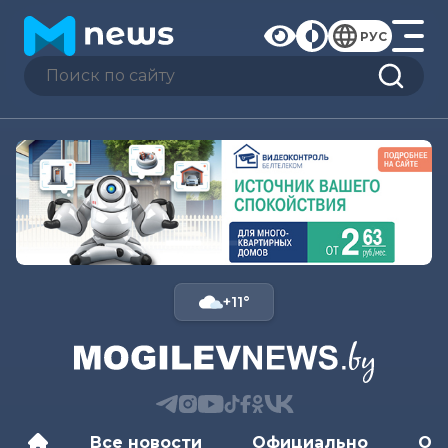
РУС
+11°
Все новости
Официально
Об