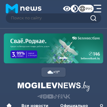
РУС
+11°
Все новости
Официально
Об