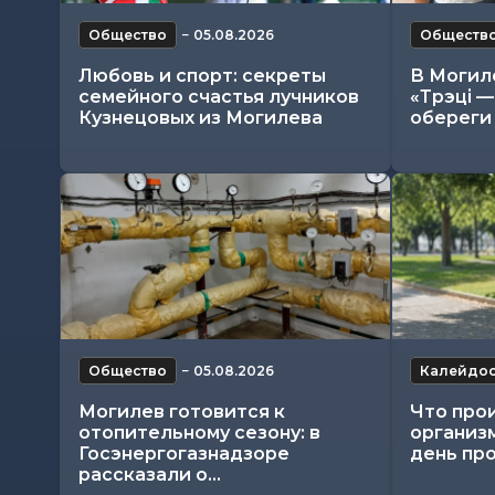
Общество
−
05.08.2026
Обществ
Любовь и спорт: секреты
В Могил
семейного счастья лучников
«Трэці —
Кузнецовых из Могилева
обереги 
Общество
−
05.08.2026
Калейдо
Могилев готовится к
Что про
отопительному сезону: в
организ
Госэнергогазнадзоре
день про
рассказали о...