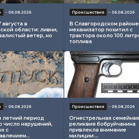
о
−
06.08.2026
Происшествия
−
06.08.2026
 августа в
В Славгородском районе
ской области: ливни,
механизатор похитил с
валистый ветер, но
трактора около 100 литр
топлива
о
−
06.08.2026
Происшествия
−
06.08.2026
в летний период
Огнестрельная семейная
о число нарушений,
реликвия бобруйчанина
х с
привлекла внимание
влением...
милиции:...