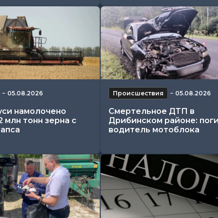
−
05.08.2026
Происшествия
−
05.08.2026
уси намолочено
Смертельное ДТП в
2 млн тонн зерна с
Дрибинском районе: пог
рапса
водитель мотоблока