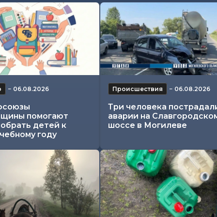
о
−
06.08.2026
Происшествия
−
06.08.2026
фсоюзы
Три человека пострадал
щины помогают
аварии на Славгородско
собрать детей к
шоссе в Могилеве
учебному году