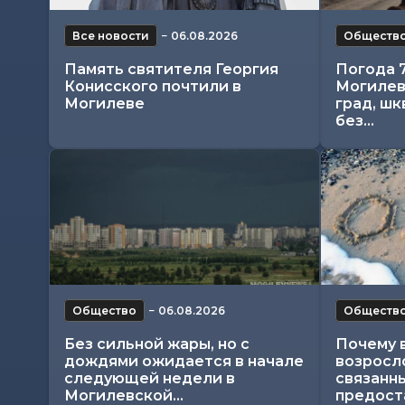
Все новости
−
06.08.2026
Обществ
Память святителя Георгия
Погода 7
Конисского почтили в
Могилев
Могилеве
град, шк
без...
Общество
−
06.08.2026
Обществ
Без сильной жары, но с
Почему 
дождями ожидается в начале
возросл
следующей недели в
связанны
Могилевской...
предоста