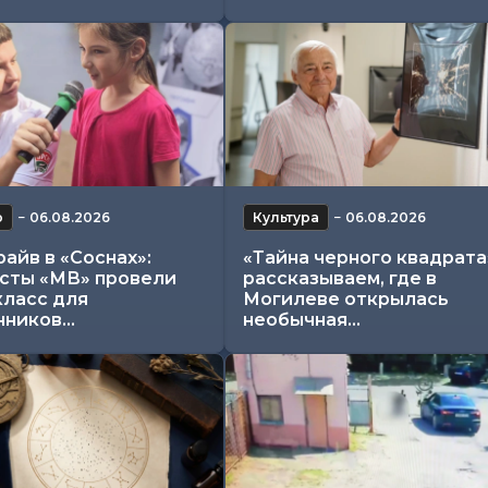
о
−
06.08.2026
Культура
−
06.08.2026
айв в «Соснах»:
«Тайна черного квадрата
сты «МВ» провели
рассказываем, где в
класс для
Могилеве открылась
ников...
необычная...