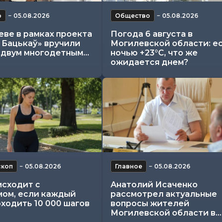
о
−
05.08.2026
Общество
−
05.08.2026
еве в рамках проекта
Погода 6 августа в
 Бацькаў» вручили
Могилевской области: е
двум многодетным...
ночью +23°С, что же
ожидается днем?
скоп
−
05.08.2026
Главное
−
05.08.2026
исходит с
Анатолий Исаченко
мом, если каждый
рассмотрел актуальные
ходить 10 000 шагов
вопросы жителей
Могилевской области в...